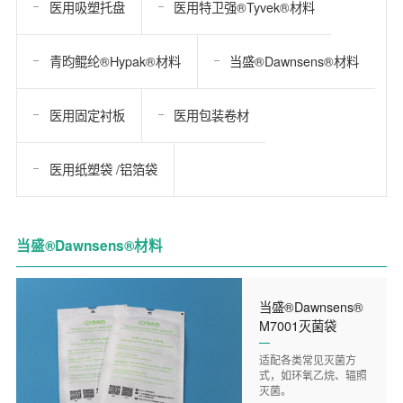
医用吸塑托盘
医用特卫强®Tyvek®材料
青昀鲲纶®Hypak®材料
当盛®Dawnsens®材料
医用固定衬板
医用包装卷材
医用纸塑袋 /铝箔袋
当盛®Dawnsens®材料
当盛®Dawnsens®
M7001灭菌袋
适配各类常见灭菌方
式，如环氧乙烷、辐照
灭菌。