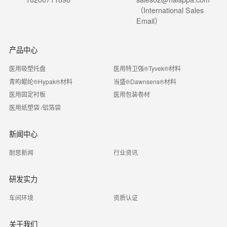
（International Sales
Email）
产品中心
医用吸塑托盘
医用特卫强®Tyvek®材料
青昀鲲纶®Hypak®材料
当盛®Dawnsens®材料
医用固定衬板
医用包装卷材
医用纸塑袋 /铝箔袋
新闻中心
耐思新闻
行业资讯
研发实力
车间环境
资质认证
关于我们