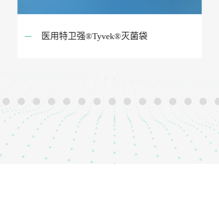
鲲纶®Hypak®H1075BC盖材