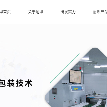
思首页
关于耐思
研发实力
耐思产
公司介绍
生产环境
医用吸塑
发展历程
荣誉证书
医用特卫
®Tyvek®
企业荣誉
青昀鲲
®Hypak®
当盛®Dawns
材料
医用固定
医用包装