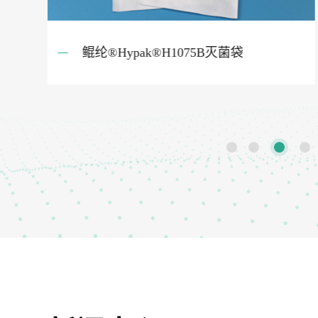
医用特卫强®Tyvek®灭菌袋